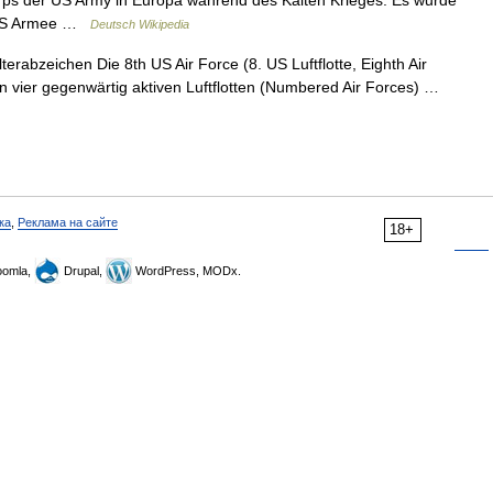
ps der US Army in Europa während des Kalten Krieges. Es wurde
7. US Armee …
Deutsch Wikipedia
abzeichen Die 8th US Air Force (8. US Luftflotte, Eighth Air
on vier gegenwärtig aktiven Luftflotten (Numbered Air Forces) …
ка
,
Реклама на сайте
18+
omla,
Drupal,
WordPress, MODx.