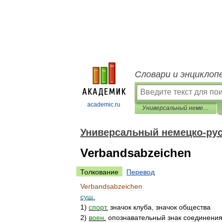
Словари и энциклоп
academic.ru
Универсальный немецко-русский словарь
Универсальный немецко-рус
Verbandsabzeichen
Толкование
Перевод
Verbandsabzeichen
сущ
.
1
)
спорт
.
значок
клуба
,
значок
общества
2
)
воен
.
опознавательный
знак
соединени