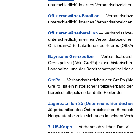
unterschiedlich) internes Verbandsabzeich
Offizieranwärter-Bataillon
— Verbandsabzeic
unterschiedlich) internes Verbandsabzeich
Offizieranwärterbataillon
— Verbandsabzeich
unterschiedlich) internes Verbandsabzeichen
Offizieranwärterbataillone des Heeres (Offz
Bayrische Grenzpolizei
— Verbandsabzeiche
Grenzpolizei (Abk. GrePo) ist ein historische
Landpolizei und der Bereitschaftspolizei der
GrePo
— Verbandsabzeichen der GrePo (hier
GrePo) ist ein historischer Polizeiverband de
Bereitschaftspolizei der dritte Pfeiler der…
Jägerbataillon 25 (Österreichs Bundeshee
Jägerbataillon des Österreichischen Bundeshe
Hauptaufgabe zeigt sich auch in seinem Ver
7. US-Korps
— Verbandsabzeichen Das VII. 