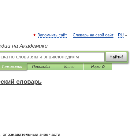
Запомнить сайт
Словарь на свой сайт
RU
едии на Академике
Найти!
Толкования
Переводы
Книги
Игры ⚽
ский словарь
я
,
опознавательный
знак
части