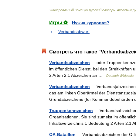
Универсальный
немецко
-
русский
словарь
.
Академик
.
ру
Игры ⚽
Нужна курсовая?
Verbandsabwurf
Смотреть что такое "Verbandsabzei
Verbandsabzeichen
— oder Truppenkennzeic
im öffentlichen Dienst, bei den Streitkräften 
2 Arten 2.1 Abzeichen an …
Deutsch Wikipedia
Verbandsabzeichen
— Verbands|abzeichen, 
das am linken Oberärmel der Dienstanzugsjac
Grundabzeichens (für Kommandobehörden
Truppenkennzeichen
— Verbandsabzeichen 
Organisationen. Sie sind zumeist im öffentlich
Inhaltsverzeichnis 1 Bedeutung 2 Arten 2.
OA-Bataillon
— Verbandsabzeichen der Offiz