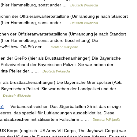
en (hier Hammelburg, sonst ander …
Deutsch Wikipedia
hen der Offizieranwärterbataillone (Umrandung je nach Standort
en (hier Hammelburg, sonst ander …
Deutsch Wikipedia
en der Offizieranwärterbataillone (Umrandung je nach Standort
 (hier Hammelburg, sonst andere Beschriftung) Die
AnwBtl bzw. OA Btl) der …
Deutsch Wikipedia
n der GrePo (hier als Brusttaschenanhänger) Die Bayerische
r Polizeiverband der Bayerischen Polizei. Sie war neben der
 dritte Pfeiler der… …
Deutsch Wikipedia
 als Brusttaschenanhänger) Die Bayerische Grenzpolizei (Abk.
r Bayerischen Polizei. Sie war neben der Landpolizei und der
 …
Deutsch Wikipedia
r)
— Verbandsabzeichen Das Jägerbataillon 25 ist das einzige
eres, das speziell für Luftlandungen ausgebildet ist. Diese
bandsabzeichen mit stilisiertem Fallschirm… …
Deutsch Wikipedia
US Korps (englisch: US Army VII Corps; The Jayhawk Corps) war