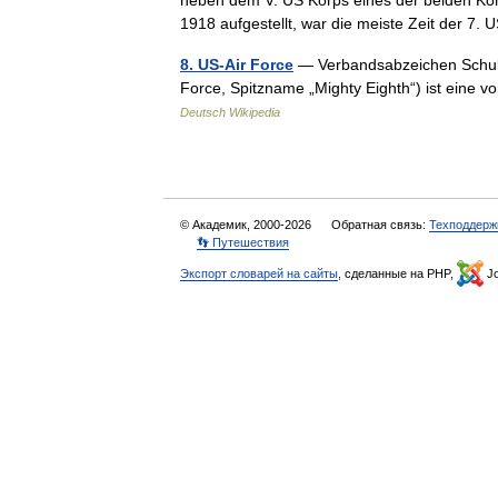
neben dem V. US Korps eines der beiden Kor
1918 aufgestellt, war die meiste Zeit der 
8. US-Air Force
— Verbandsabzeichen Schulter
Force, Spitzname „Mighty Eighth“) ist eine v
Deutsch Wikipedia
© Академик, 2000-2026
Обратная связь:
Техподдерж
👣 Путешествия
Экспорт словарей на сайты
, сделанные на PHP,
Jo