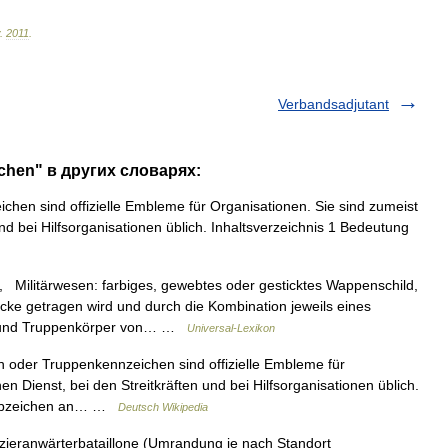
.
2011
.
Verbandsadjutant
chen" в других словарях:
hen sind offizielle Embleme für Organisationen. Sie sind zumeist
und bei Hilfsorganisationen üblich. Inhaltsverzeichnis 1 Bedeutung
Militärwesen: farbiges, gewebtes oder gesticktes Wappenschild,
ke getragen wird und durch die Kombination jeweils eines
 und Truppenkörper von… …
Universal-Lexikon
oder Truppenkennzeichen sind offizielle Embleme für
en Dienst, bei den Streitkräften und bei Hilfsorganisationen üblich.
1 Abzeichen an… …
Deutsch Wikipedia
ieranwärterbataillone (Umrandung je nach Standort